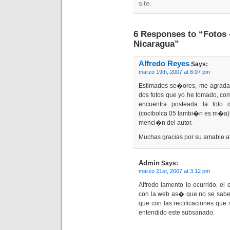
site.
6 Responses to “Fotos 
Nicaragua”
Alfredo Reyes
Says:
marzo 19th, 2007 at 6:07 pm
Estimados se�ores, me agrada
dos fotos que yo he tomado, co
encuentra posteada la foto 
(cocibolca 05 tambi�n es m�a)
menci�n del autor.
Muchas gracias por su amable 
Admin
Says:
marzo 21st, 2007 at 3:12 pm
Alfredo lamento lo ocurrido, el
con la web as� que no se sabe 
que con las rectificaciones que
entendido este subsanado.