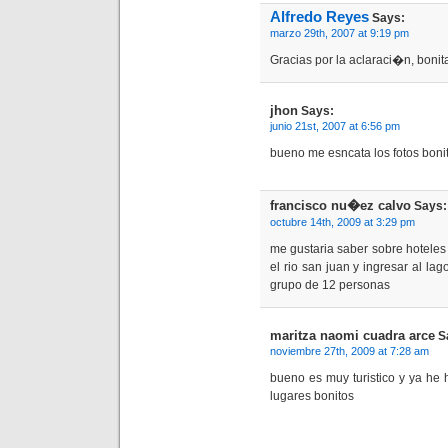
Alfredo Reyes
Says:
marzo 29th, 2007 at 9:19 pm
Gracias por la aclaraci�n, boni
jhon
Says:
junio 21st, 2007 at 6:56 pm
bueno me esncata los fotos boni
francisco nu�ez calvo
Says:
octubre 14th, 2009 at 3:29 pm
me gustaria saber sobre hoteles e
el rio san juan y ingresar al la
grupo de 12 personas
maritza naomi cuadra arce
S
noviembre 27th, 2009 at 7:28 am
bueno es muy turistico y ya he
lugares bonitos